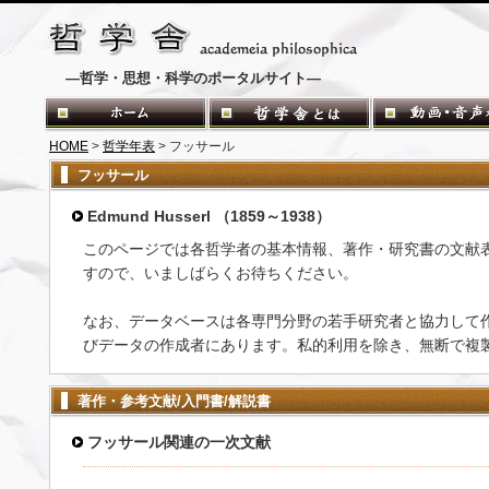
―哲学・思想・科学のポータルサイト―
HOME
>
哲学年表
> フッサール
フッサール
Edmund Husserl （1859～1938）
このページでは各哲学者の基本情報、著作・研究書の文献
すので、いましばらくお待ちください。
なお、データベースは各専門分野の若手研究者と協力して
びデータの作成者にあります。私的利用を除き、無断で複
著作・参考文献/入門書/解説書
フッサール関連の一次文献
-