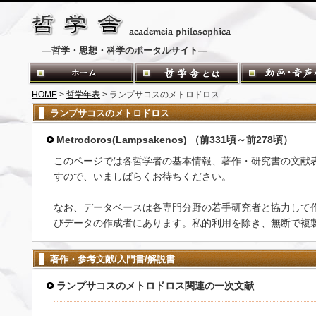
―哲学・思想・科学のポータルサイト―
HOME
>
哲学年表
> ランプサコスのメトロドロス
ランプサコスのメトロドロス
Metrodoros(Lampsakenos) （前331頃～前278頃）
このページでは各哲学者の基本情報、著作・研究書の文献
すので、いましばらくお待ちください。
なお、データベースは各専門分野の若手研究者と協力して
びデータの作成者にあります。私的利用を除き、無断で複
著作・参考文献/入門書/解説書
ランプサコスのメトロドロス関連の一次文献
-