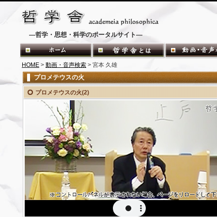
―哲学・思想・科学のポータルサイト―
HOME
>
動画・音声検索
> 宮本 久雄
プロメテウスの火
プロメテウスの火(2)