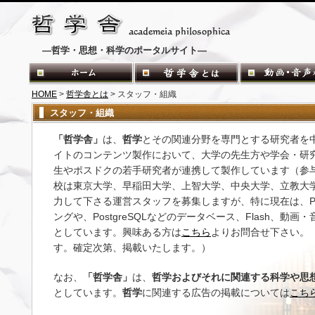
―哲学・思想・科学のポータルサイト―
HOME
>
哲学舎とは
> スタッフ・組織
スタッフ・組織
「哲学舎」
は、
哲学
とその関連分野を専門とする研究者を
イトのコンテンツ製作において、大学の先生方や学会・研
生やポスドクの若手研究者が連携して製作しています（参
校は東京大学、早稲田大学、上智大学、中央大学、立教大
力して下さる運営スタッフを募集しますが、特に現在は、PHPや
ングや、PostgreSQLなどのデータベース、Flash、動
としています。興味ある方は
こちら
よりお問合せ下さい。
す。確定次第、掲載いたします。）
なお、
「哲学舎」
は、
哲学およびそれに関連する科学や思
としています。
哲学
に関連する広告の掲載については
こち